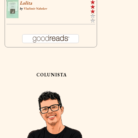
Lolita
by
Vladimir Nabokov
COLUNISTA