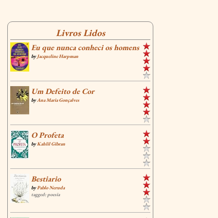
Livros Lidos
Eu que nunca conheci os homens
by
Jacqueline Harpman
Um Defeito de Cor
by
Ana Maria Gonçalves
O Profeta
by
Kahlil Gibran
Bestiario
by
Pablo Neruda
tagged: poesia