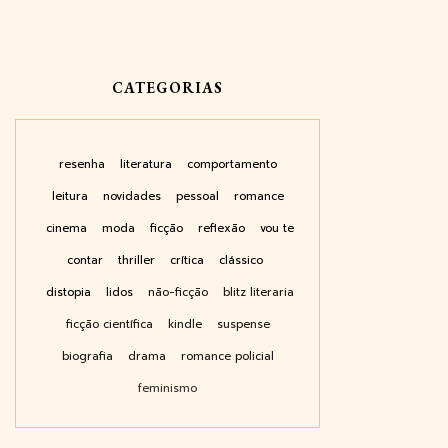
CATEGORIAS
resenha
literatura
comportamento
leitura
novidades
pessoal
romance
cinema
moda
ficção
reflexão
vou te
contar
thriller
crítica
clássico
distopia
lidos
não-ficção
blitz literaria
ficção científica
kindle
suspense
biografia
drama
romance policial
feminismo