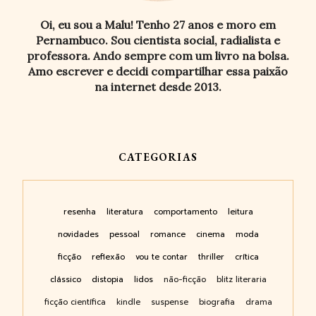
Oi, eu sou a Malu! Tenho 27 anos e moro em
Pernambuco. Sou cientista social, radialista e
professora. Ando sempre com um livro na bolsa.
Amo escrever e decidi compartilhar essa paixão
na internet desde 2013.
CATEGORIAS
resenha
literatura
comportamento
leitura
novidades
pessoal
romance
cinema
moda
ficção
reflexão
vou te contar
thriller
crítica
clássico
distopia
lidos
não-ficção
blitz literaria
ficção científica
kindle
suspense
biografia
drama