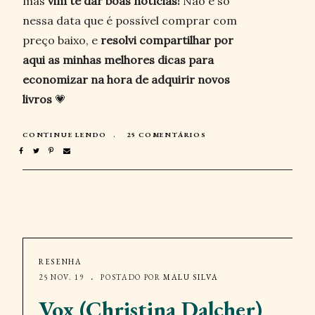
mas
vim te dar boas notícias!
Não é só
nessa data que é possível comprar com
preço baixo, e
resolvi compartilhar por
aqui as minhas melhores dicas para
economizar na hora de adquirir novos
livros
💗
CONTINUE LENDO
25 COMENTÁRIOS
RESENHA
25 NOV. 19
POSTADO POR
MALU SILVA
Vox (Christina Dalcher)