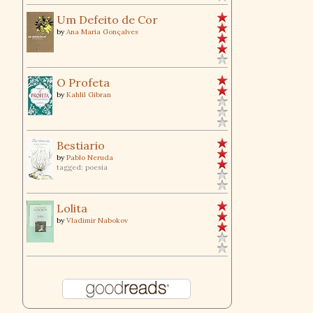
Um Defeito de Cor
by
Ana Maria Gonçalves
O Profeta
by
Kahlil Gibran
Bestiario
by
Pablo Neruda
tagged: poesia
Lolita
by
Vladimir Nabokov