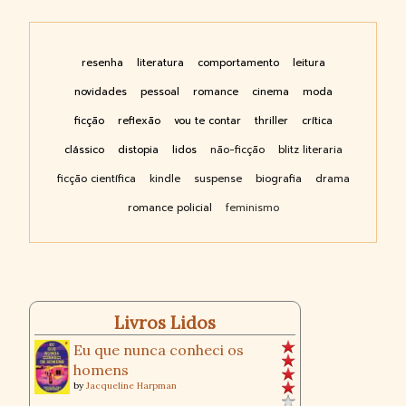
resenha
literatura
comportamento
leitura
novidades
pessoal
romance
cinema
moda
ficção
reflexão
vou te contar
thriller
crítica
clássico
distopia
lidos
não-ficção
blitz literaria
ficção científica
kindle
suspense
biografia
drama
romance policial
feminismo
Livros Lidos
Eu que nunca conheci os
homens
by
Jacqueline Harpman