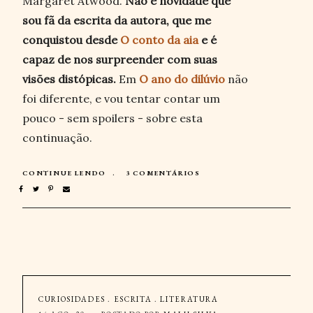
Margaret Atwood.
Não é novidade que
sou fã da escrita da autora, que me
conquistou desde
O conto da aia
e é
capaz de nos surpreender com suas
visões distópicas.
Em
O ano do dilúvio
não
foi diferente, e vou tentar contar um
pouco - sem spoilers - sobre esta
continuação.
CONTINUE LENDO
3 COMENTÁRIOS
CURIOSIDADES
.
ESCRITA
.
LITERATURA