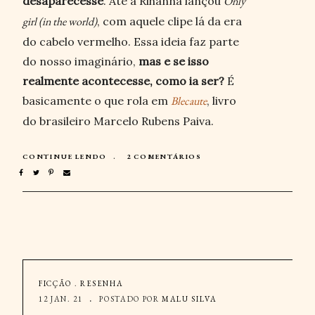
desaparecesse
. Até a Rihanna lançou
Only
girl (in the world)
, com aquele clipe lá da era
do cabelo vermelho. Essa ideia faz parte
do nosso imaginário,
mas e se isso
realmente acontecesse, como ia ser?
É
basicamente o que rola em
Blecaute
, livro
do brasileiro Marcelo Rubens Paiva.
CONTINUE LENDO
2 COMENTÁRIOS
FICÇÃO
.
RESENHA
12 JAN. 21
POSTADO POR
MALU SILVA