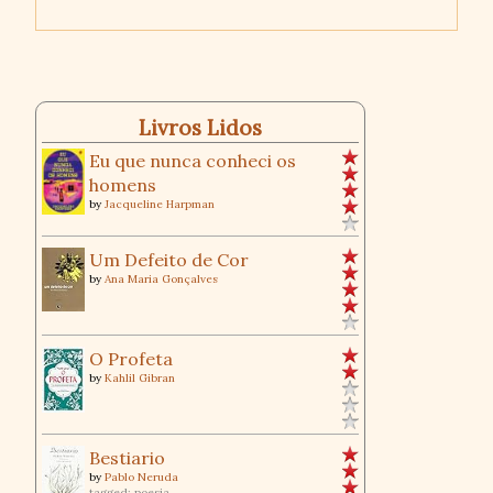
Livros Lidos
Eu que nunca conheci os
homens
by
Jacqueline Harpman
Um Defeito de Cor
by
Ana Maria Gonçalves
O Profeta
by
Kahlil Gibran
Bestiario
by
Pablo Neruda
tagged: poesia