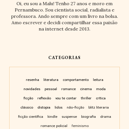
Oi, eu sou a Malu! Tenho 27 anos e moro em
Pernambuco. Sou cientista social, radialista e
professora. Ando sempre com um livro na bolsa.
Amo escrever e decidi compartilhar essa paixão
na internet desde 2013.
CATEGORIAS
resenha
literatura
comportamento
leitura
novidades
pessoal
romance
cinema
moda
ficção
reflexão
vou te contar
thriller
crítica
clássico
distopia
lidos
não-ficção
blitz literaria
ficção científica
kindle
suspense
biografia
drama
romance policial
feminismo