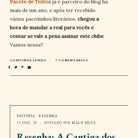
Pacote de Textos
já é parceiro do blog há
mais de um ano, e após ter recebido
vários pacotinhos literários,
chegou a
hora de mandar a real para vocês e
contar se vale a pena assinar este clube
.
Vamos nessa?
CONTINUE LENDO
7 COMENTÁRIOS
DISTOPIA
.
RESENHA
31 DEZ. 20
POSTADO POR
MALU SILVA
Resenha: A Cantiga dos