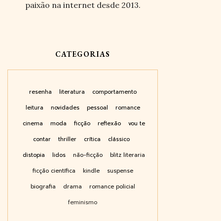
paixão na internet desde 2013.
CATEGORIAS
resenha
literatura
comportamento
leitura
novidades
pessoal
romance
cinema
moda
ficção
reflexão
vou te
contar
thriller
crítica
clássico
distopia
lidos
não-ficção
blitz literaria
ficção científica
kindle
suspense
biografia
drama
romance policial
feminismo