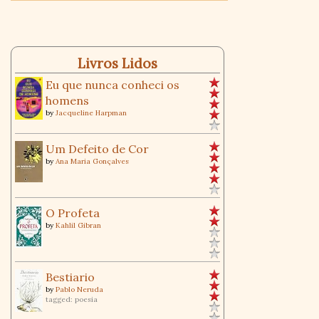
Livros Lidos
Eu que nunca conheci os
homens
by
Jacqueline Harpman
Um Defeito de Cor
by
Ana Maria Gonçalves
O Profeta
by
Kahlil Gibran
Bestiario
by
Pablo Neruda
tagged: poesia