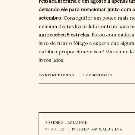
ressaca literária e em agosto li apenas um
deixando ele para mencionar junto com os
setembro.
Consegui ler um pouco mais no
nenhum destes livros lidos entrou para o
um recebeu 5 estrelas.
Estou com muita s
livro de tirar o fôlego e espero que algum
outubro proporcionem isso! Mas vamo lá a
livros lidos.
CONTINUE LENDO
1 COMENTÁRIO
RESENHA
.
ROMANCE
07 OUT. 21
POSTADO POR
MALU SILVA