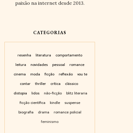
paixão na internet desde 2013.
CATEGORIAS
resenha
literatura
comportamento
leitura
novidades
pessoal
romance
cinema
moda
ficção
reflexão
vou te
contar
thriller
crítica
clássico
distopia
lidos
não-ficção
blitz literaria
ficção científica
kindle
suspense
biografia
drama
romance policial
feminismo