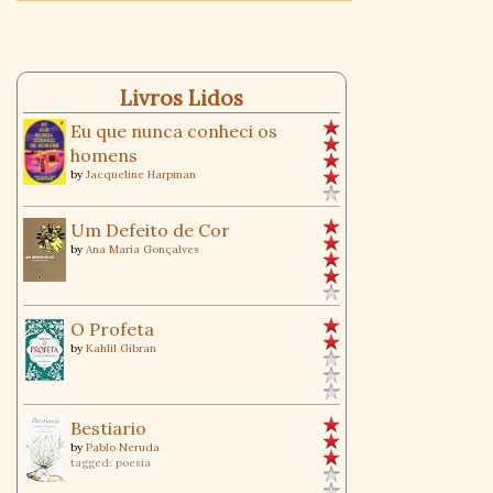
Livros Lidos
Eu que nunca conheci os
homens
by
Jacqueline Harpman
Um Defeito de Cor
by
Ana Maria Gonçalves
O Profeta
by
Kahlil Gibran
Bestiario
by
Pablo Neruda
tagged: poesia