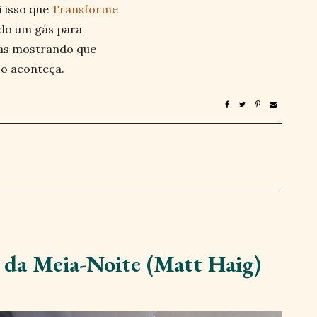
oi isso que
Transforme
do um gás para
mas mostrando que
so aconteça.
a da Meia-Noite (Matt Haig)