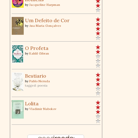
by
Jacqueline Harpman
Um Defeito de Cor
by
Ana Maria Gonçalves
O Profeta
by
Kahlil Gibran
Bestiario
by
Pablo Neruda
tagged: poesia
Lolita
by
Vladimir Nabokov