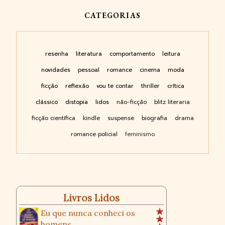
CATEGORIAS
resenha
literatura
comportamento
leitura
novidades
pessoal
romance
cinema
moda
ficção
reflexão
vou te contar
thriller
crítica
clássico
distopia
lidos
não-ficção
blitz literaria
ficção científica
kindle
suspense
biografia
drama
romance policial
feminismo
Livros Lidos
Eu que nunca conheci os
homens