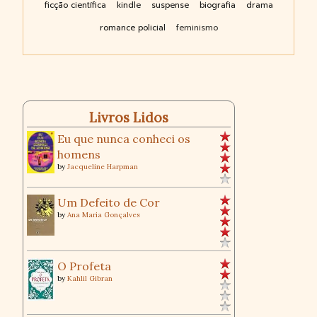
ficção científica
kindle
suspense
biografia
drama
romance policial
feminismo
Livros Lidos
Eu que nunca conheci os
homens
by
Jacqueline Harpman
Um Defeito de Cor
by
Ana Maria Gonçalves
O Profeta
by
Kahlil Gibran