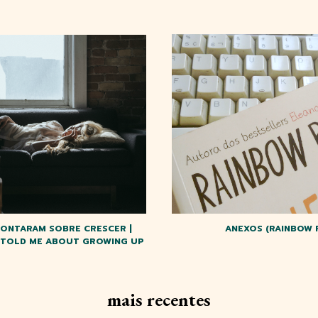
CONTARAM SOBRE CRESCER |
ANEXOS (RAINBOW 
T TOLD ME ABOUT GROWING UP
mais recentes