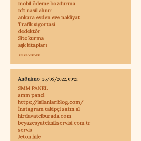
mobil ödeme bozdurma
nft nasil alınır
ankara evden eve nakliyat
Trafik sigortasi
dedektör
Site kurma
aşk kitapları
RESPONDER
Anônimo
26/05/2022, 09:21
SMM PANEL
smm panel
https://isilanlariblog.com/
İnstagram takipçi satın al
hirdavatciburada.com
beyazesyateknikservisi.com.tr
servis
Jeton hile