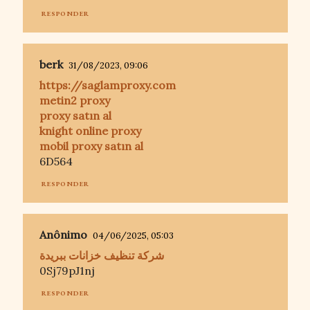
RESPONDER
berk
31/08/2023, 09:06
https://saglamproxy.com
metin2 proxy
proxy satın al
knight online proxy
mobil proxy satın al
6D564
RESPONDER
Anônimo
04/06/2025, 05:03
شركة تنظيف خزانات ببريدة
0Sj79pJ1nj
RESPONDER