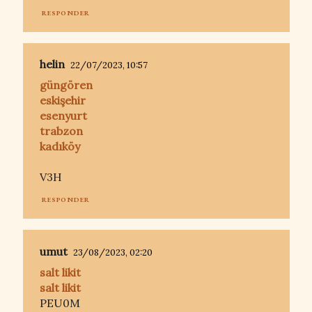
RESPONDER
helin
22/07/2023, 10:57
güngören
eskişehir
esenyurt
trabzon
kadıköy
V3H
RESPONDER
umut
23/08/2023, 02:20
salt likit
salt likit
PEU0M