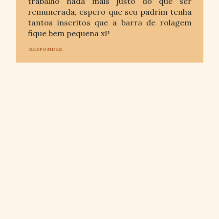
trabalho nada mais justo do que ser
remunerada, espero que seu padrim tenha
tantos inscritos que a barra de rolagem
fique bem pequena xP
RESPONDER