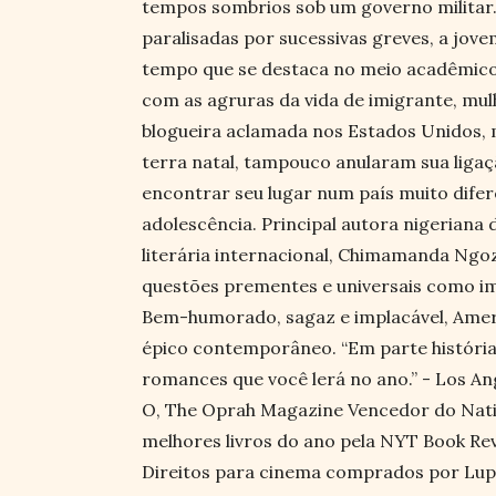
tempos sombrios sob um governo militar. 
paralisadas por sucessivas greves, a jo
tempo que se destaca no meio acadêmico, 
com as agruras da vida de imigrante, mul
blogueira aclamada nos Estados Unidos,
terra natal, tampouco anularam sua ligaç
encontrar seu lugar num país muito difer
adolescência. Principal autora nigeriana
literária internacional, Chimamanda Ngoz
questões prementes e universais como im
Bem-humorado, sagaz e implacável, Amer
épico contemporâneo. “Em parte história 
romances que você lerá no ano.” - Los An
O, The Oprah Magazine Vencedor do Nation
melhores livros do ano pela NYT Book Revi
Direitos para cinema comprados por Lupi