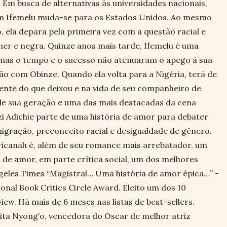
Em busca de alternativas às universidades nacionais,
vem Ifemelu muda-se para os Estados Unidos. Ao mesmo
ela depara pela primeira vez com a questão racial e
her e negra. Quinze anos mais tarde, Ifemelu é uma
 mas o tempo e o sucesso não atenuaram o apego à sua
ão com Obinze. Quando ela volta para a Nigéria, terá de
ente do que deixou e na vida de seu companheiro de
 de sua geração e uma das mais destacadas da cena
i Adichie parte de uma história de amor para debater
igração, preconceito racial e desigualdade de gênero.
icanah é, além de seu romance mais arrebatador, um
de amor, em parte crítica social, um dos melhores
geles Times “Magistral… Uma história de amor épica…” -
al Book Critics Circle Award. Eleito um dos 10
ew. Há mais de 6 meses nas listas de best-sellers.
ta Nyong’o, vencedora do Oscar de melhor atriz