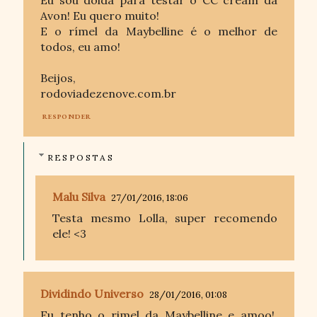
Eu sou doida para testar o CC cream da
Avon! Eu quero muito!
E o rímel da Maybelline é o melhor de
todos, eu amo!
Beijos,
rodoviadezenove.com.br
RESPONDER
RESPOSTAS
Malu Silva
27/01/2016, 18:06
Testa mesmo Lolla, super recomendo
ele! <3
Dividindo Universo
28/01/2016, 01:08
Eu tenho o rimel da Maybelline e amoo!,